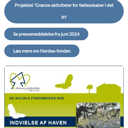
Projektet 'Grønne aktiviteter for fællesskaber i det
fri'
Se pressemeddelelse fra juni 2024
Læs mere om Nordea-fonden