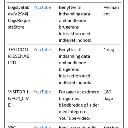
LogsDatab
YouTube
Benyttes til
Perman
aseV2:V#||
indsamling data
ent
LogsReque
omhandlende
stsStore
brugerens
interaktion med
indlejret indhold.
TESTCOO
YouTube
Benyttes til
1 dag
KIESENAB
indsamling data
LED
omhandlende
brugerens
interaktion med
indlejret indhold.
VISITOR_I
YouTube
Forsøger at estimere
180
NFO1_LIV
brugernes
dage
E
båndbredde på sider
med integreret
YouTube-video.
YSC
YouTube
Registrerer et unikt
Session