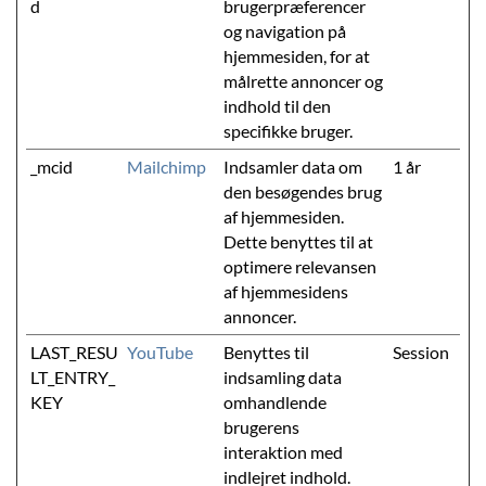
d
brugerpræferencer
og navigation på
hjemmesiden, for at
målrette annoncer og
indhold til den
specifikke bruger.
_mcid
Mailchimp
Indsamler data om
1 år
den besøgendes brug
af hjemmesiden.
Dette benyttes til at
optimere relevansen
af hjemmesidens
annoncer.
LAST_RESU
YouTube
Benyttes til
Session
LT_ENTRY_
indsamling data
KEY
omhandlende
brugerens
interaktion med
indlejret indhold.