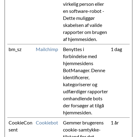
virkelig person eller
en software-robot -
Dette muliggør
skabelsen af valide
rapporter om brugen
af hjemmesiden.
bm_sz
Mailchimp
Benyttes i
1 dag
forbindelse med
hjemmesidens
BotManager. Denne
identificerer,
kategoriserer og
udfærdiger rapporter
omhandlende bots
der forsøger at tilgå
hjemmesiden.
CookieCon
Cookiebot
Gemmer brugerens
1 år
sent
cookie-samtykke-
tilstand for det