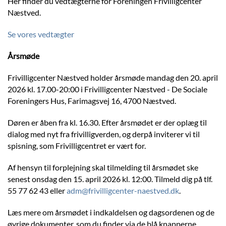
Her finder du vedtægterne for Foreningen Frivilligcenter
Næstved.
Se vores vedtægter
Årsmøde
Frivilligcenter Næstved holder årsmøde mandag den 20. april
2026 kl. 17.00-20:00 i Frivilligcenter Næstved - De Sociale
Foreningers Hus, Farimagsvej 16, 4700 Næstved.
Døren er åben fra kl. 16.30. Efter årsmødet er der oplæg til
dialog med nyt fra frivilligverden, og derpå inviterer vi til
spisning, som Frivilligcentret er vært for.
Af hensyn til forplejning skal tilmelding til årsmødet ske
senest onsdag den 15. april 2026 kl. 12:00. Tilmeld dig på tlf.
55 77 62 43 eller
adm@frivilligcenter-naestved.dk
.
Læs mere om årsmødet i indkaldelsen og dagsordenen og de
øvrige dokumenter, som du finder via de blå knapperne