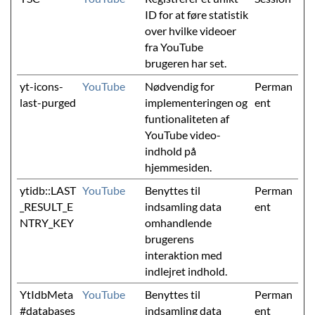
ID for at føre statistik
over hvilke videoer
fra YouTube
brugeren har set.
yt-icons-
YouTube
Nødvendig for
Perman
last-purged
implementeringen og
ent
funtionaliteten af
YouTube video-
indhold på
hjemmesiden.
ytidb::LAST
YouTube
Benyttes til
Perman
_RESULT_E
indsamling data
ent
NTRY_KEY
omhandlende
brugerens
interaktion med
indlejret indhold.
YtIdbMeta
YouTube
Benyttes til
Perman
#databases
indsamling data
ent