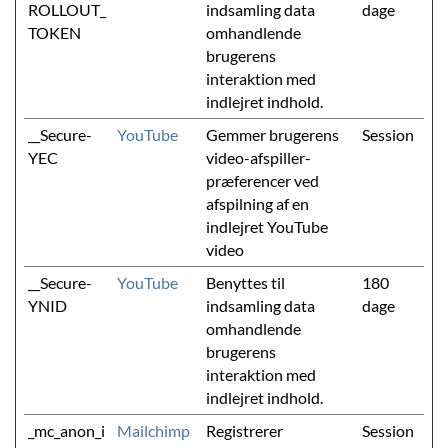
ROLLOUT_
indsamling data
dage
TOKEN
omhandlende
brugerens
interaktion med
indlejret indhold.
__Secure-
YouTube
Gemmer brugerens
Session
YEC
video-afspiller-
præferencer ved
afspilning af en
indlejret YouTube
video
__Secure-
YouTube
Benyttes til
180
YNID
indsamling data
dage
omhandlende
brugerens
interaktion med
indlejret indhold.
_mc_anon_i
Mailchimp
Registrerer
Session