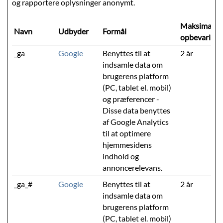
og rapportere oplysninger anonymt.
Maksimal
Navn
Udbyder
Formål
opbevarings
_ga
Google
Benyttes til at
2 år
indsamle data om
brugerens platform
(PC, tablet el. mobil)
og præferencer -
Disse data benyttes
af Google Analytics
til at optimere
hjemmesidens
indhold og
annoncerelevans.
_ga_#
Google
Benyttes til at
2 år
indsamle data om
brugerens platform
(PC, tablet el. mobil)