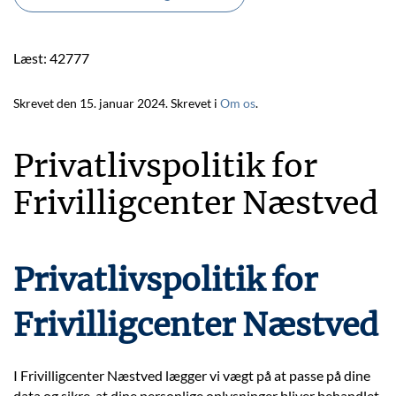
Læst: 42777
Skrevet den
15. januar 2024
. Skrevet i
Om os
.
Privatlivspolitik for
Frivilligcenter Næstved
Privatlivspolitik for
Frivilligcenter Næstved
I Frivilligcenter Næstved lægger vi vægt på at passe på dine
data og sikre, at dine personlige oplysninger bliver behandlet