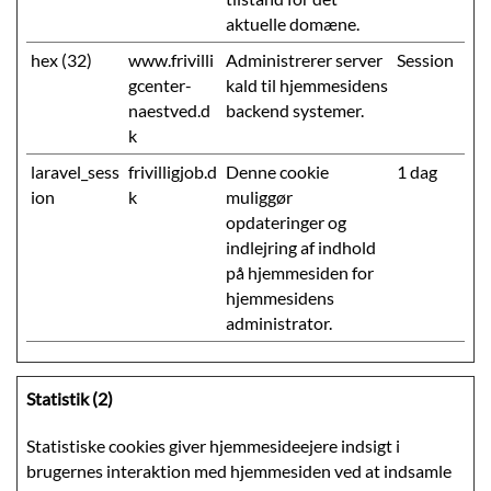
aktuelle domæne.
hex (32)
www.frivilli
Administrerer server
Session
gcenter-
kald til hjemmesidens
naestved.d
backend systemer.
k
laravel_sess
frivilligjob.d
Denne cookie
1 dag
ion
k
muliggør
opdateringer og
indlejring af indhold
på hjemmesiden for
hjemmesidens
administrator.
Statistik (2)
Statistiske cookies giver hjemmesideejere indsigt i
brugernes interaktion med hjemmesiden ved at indsamle