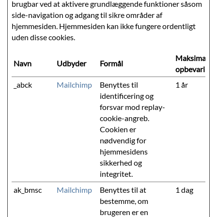
brugbar ved at aktivere grundlæggende funktioner såsom
side-navigation og adgang til sikre områder af
hjemmesiden. Hjemmesiden kan ikke fungere ordentligt
uden disse cookies.
Maksimal
Navn
Udbyder
Formål
opbevarings
_abck
Mailchimp
Benyttes til
1 år
identificering og
forsvar mod replay-
cookie-angreb.
Cookien er
nødvendig for
hjemmesidens
sikkerhed og
integritet.
ak_bmsc
Mailchimp
Benyttes til at
1 dag
bestemme, om
brugeren er en