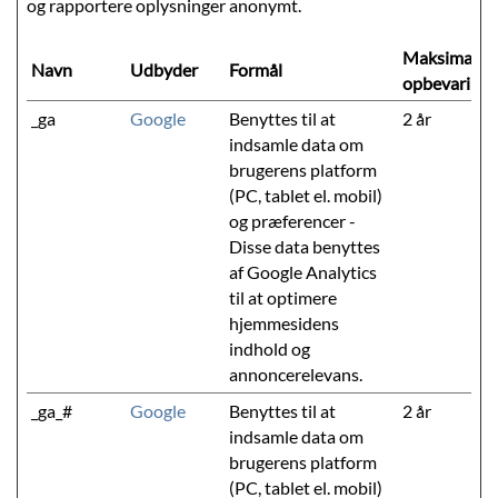
og rapportere oplysninger anonymt.
Maksimal
Navn
Udbyder
Formål
opbevarings
_ga
Google
Benyttes til at
2 år
indsamle data om
brugerens platform
(PC, tablet el. mobil)
og præferencer -
Disse data benyttes
af Google Analytics
til at optimere
hjemmesidens
indhold og
annoncerelevans.
_ga_#
Google
Benyttes til at
2 år
indsamle data om
brugerens platform
(PC, tablet el. mobil)