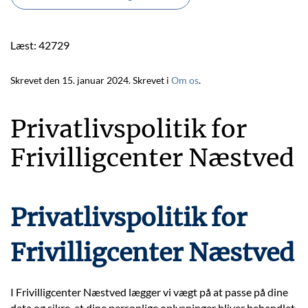
Læst: 42729
Skrevet den
15. januar 2024
. Skrevet i
Om os
.
Privatlivspolitik for
Frivilligcenter Næstved
Privatlivspolitik for
Frivilligcenter Næstved
I Frivilligcenter Næstved lægger vi vægt på at passe på dine
data og sikre, at dine personlige oplysninger bliver behandlet