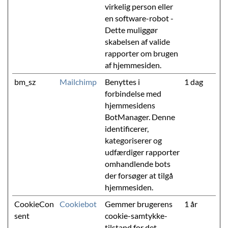
virkelig person eller
en software-robot -
Dette muliggør
skabelsen af valide
rapporter om brugen
af hjemmesiden.
bm_sz
Mailchimp
Benyttes i
1 dag
forbindelse med
hjemmesidens
BotManager. Denne
identificerer,
kategoriserer og
udfærdiger rapporter
omhandlende bots
der forsøger at tilgå
hjemmesiden.
CookieCon
Cookiebot
Gemmer brugerens
1 år
sent
cookie-samtykke-
tilstand for det