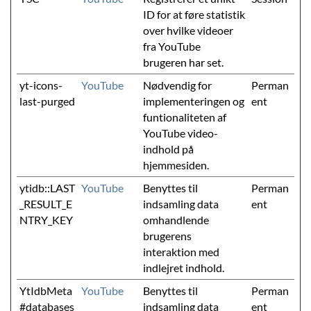
ID for at føre statistik
over hvilke videoer
fra YouTube
brugeren har set.
yt-icons-
YouTube
Nødvendig for
Perman
last-purged
implementeringen og
ent
funtionaliteten af
YouTube video-
indhold på
hjemmesiden.
ytidb::LAST
YouTube
Benyttes til
Perman
_RESULT_E
indsamling data
ent
NTRY_KEY
omhandlende
brugerens
interaktion med
indlejret indhold.
YtIdbMeta
YouTube
Benyttes til
Perman
#databases
indsamling data
ent