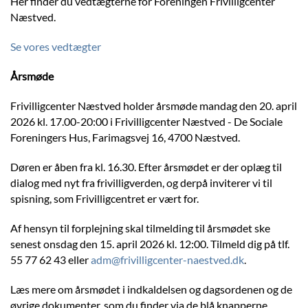
Her finder du vedtægterne for Foreningen Frivilligcenter
Næstved.
Se vores vedtægter
Årsmøde
Frivilligcenter Næstved holder årsmøde mandag den 20. april
2026 kl. 17.00-20:00 i Frivilligcenter Næstved - De Sociale
Foreningers Hus, Farimagsvej 16, 4700 Næstved.
Døren er åben fra kl. 16.30. Efter årsmødet er der oplæg til
dialog med nyt fra frivilligverden, og derpå inviterer vi til
spisning, som Frivilligcentret er vært for.
Af hensyn til forplejning skal tilmelding til årsmødet ske
senest onsdag den 15. april 2026 kl. 12:00. Tilmeld dig på tlf.
55 77 62 43 eller
adm@frivilligcenter-naestved.dk
.
Læs mere om årsmødet i indkaldelsen og dagsordenen og de
øvrige dokumenter, som du finder via de blå knapperne