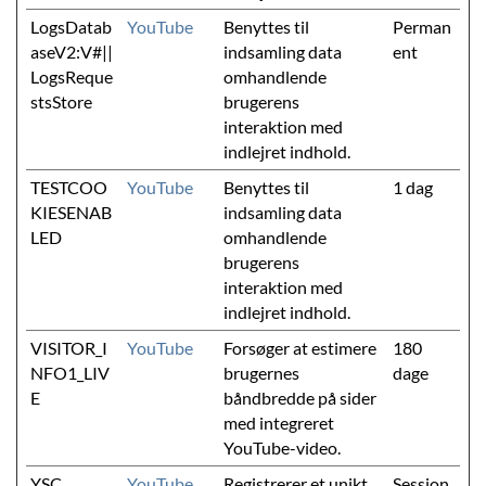
LogsDatab
YouTube
Benyttes til
Perman
aseV2:V#||
indsamling data
ent
LogsReque
omhandlende
stsStore
brugerens
interaktion med
indlejret indhold.
TESTCOO
YouTube
Benyttes til
1 dag
KIESENAB
indsamling data
LED
omhandlende
brugerens
interaktion med
indlejret indhold.
VISITOR_I
YouTube
Forsøger at estimere
180
NFO1_LIV
brugernes
dage
E
båndbredde på sider
med integreret
YouTube-video.
YSC
YouTube
Registrerer et unikt
Session