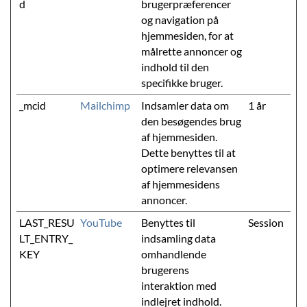
d
brugerpræferencer
og navigation på
hjemmesiden, for at
målrette annoncer og
indhold til den
specifikke bruger.
_mcid
Mailchimp
Indsamler data om
1 år
den besøgendes brug
af hjemmesiden.
Dette benyttes til at
optimere relevansen
af hjemmesidens
annoncer.
LAST_RESU
YouTube
Benyttes til
Session
LT_ENTRY_
indsamling data
KEY
omhandlende
brugerens
interaktion med
indlejret indhold.