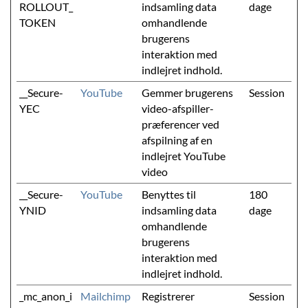
ROLLOUT_
indsamling data
dage
TOKEN
omhandlende
brugerens
interaktion med
indlejret indhold.
__Secure-
YouTube
Gemmer brugerens
Session
YEC
video-afspiller-
præferencer ved
afspilning af en
indlejret YouTube
video
__Secure-
YouTube
Benyttes til
180
YNID
indsamling data
dage
omhandlende
brugerens
interaktion med
indlejret indhold.
_mc_anon_i
Mailchimp
Registrerer
Session