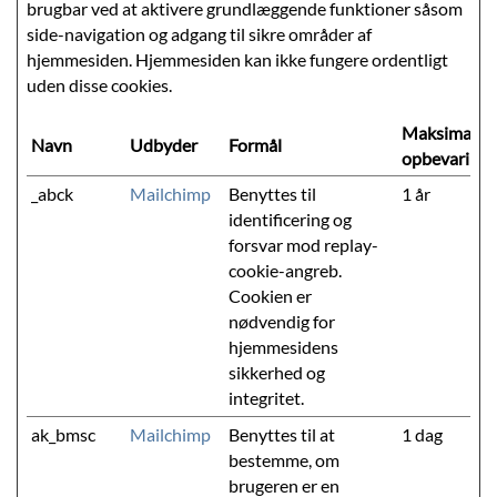
brugbar ved at aktivere grundlæggende funktioner såsom
side-navigation og adgang til sikre områder af
hjemmesiden. Hjemmesiden kan ikke fungere ordentligt
uden disse cookies.
Maksimal
Navn
Udbyder
Formål
opbevarings
_abck
Mailchimp
Benyttes til
1 år
identificering og
forsvar mod replay-
cookie-angreb.
Cookien er
nødvendig for
hjemmesidens
sikkerhed og
integritet.
ak_bmsc
Mailchimp
Benyttes til at
1 dag
bestemme, om
brugeren er en