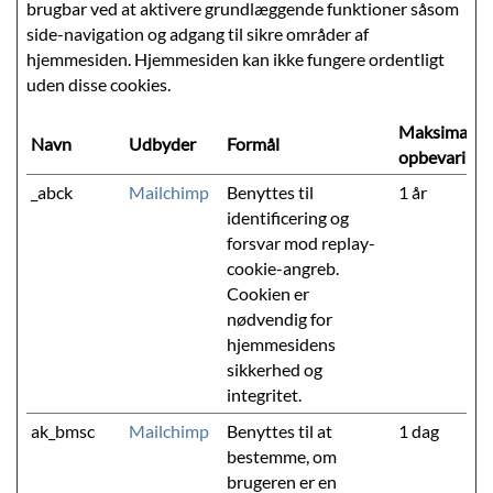
brugbar ved at aktivere grundlæggende funktioner såsom
side-navigation og adgang til sikre områder af
hjemmesiden. Hjemmesiden kan ikke fungere ordentligt
uden disse cookies.
Maksimal
Navn
Udbyder
Formål
opbevarings
_abck
Mailchimp
Benyttes til
1 år
identificering og
forsvar mod replay-
cookie-angreb.
Cookien er
nødvendig for
hjemmesidens
sikkerhed og
integritet.
ak_bmsc
Mailchimp
Benyttes til at
1 dag
bestemme, om
brugeren er en