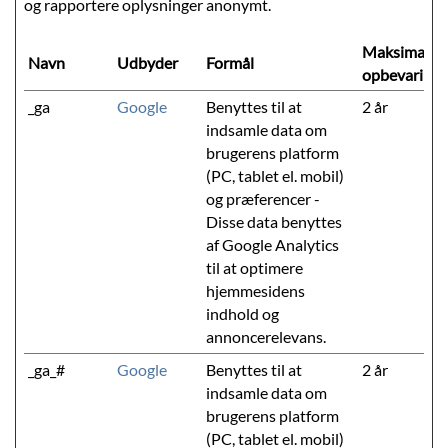
og rapportere oplysninger anonymt.
Maksimal
Navn
Udbyder
Formål
opbevarings
_ga
Google
Benyttes til at
2 år
indsamle data om
brugerens platform
(PC, tablet el. mobil)
og præferencer -
Disse data benyttes
af Google Analytics
til at optimere
hjemmesidens
indhold og
annoncerelevans.
_ga_#
Google
Benyttes til at
2 år
indsamle data om
brugerens platform
(PC, tablet el. mobil)