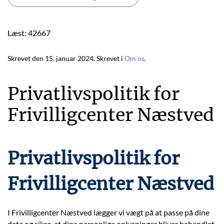
Læst: 42667
Skrevet den
15. januar 2024
. Skrevet i
Om os
.
Privatlivspolitik for
Frivilligcenter Næstved
Privatlivspolitik for
Frivilligcenter Næstved
I Frivilligcenter Næstved lægger vi vægt på at passe på dine
data og sikre, at dine personlige oplysninger bliver behandlet