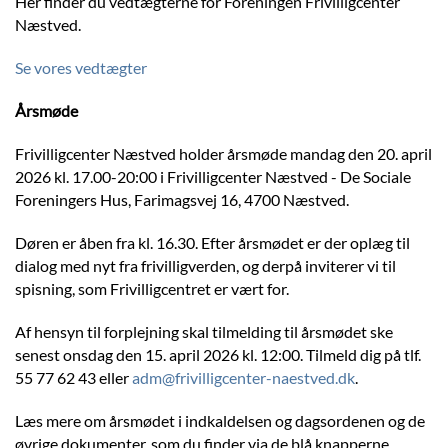
Her finder du vedtægterne for Foreningen Frivilligcenter
Næstved.
Se vores vedtægter
Årsmøde
Frivilligcenter Næstved holder årsmøde mandag den 20. april
2026 kl. 17.00-20:00 i Frivilligcenter Næstved - De Sociale
Foreningers Hus, Farimagsvej 16, 4700 Næstved.
Døren er åben fra kl. 16.30. Efter årsmødet er der oplæg til
dialog med nyt fra frivilligverden, og derpå inviterer vi til
spisning, som Frivilligcentret er vært for.
Af hensyn til forplejning skal tilmelding til årsmødet ske
senest onsdag den 15. april 2026 kl. 12:00. Tilmeld dig på tlf.
55 77 62 43 eller
adm@frivilligcenter-naestved.dk
.
Læs mere om årsmødet i indkaldelsen og dagsordenen og de
øvrige dokumenter, som du finder via de blå knapperne