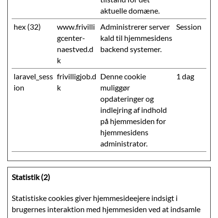
aktuelle domæne.
hex (32)
www.frivilli
Administrerer server
Session
gcenter-
kald til hjemmesidens
naestved.d
backend systemer.
k
laravel_sess
frivilligjob.d
Denne cookie
1 dag
ion
k
muliggør
opdateringer og
indlejring af indhold
på hjemmesiden for
hjemmesidens
administrator.
Statistik (2)
Statistiske cookies giver hjemmesideejere indsigt i
brugernes interaktion med hjemmesiden ved at indsamle