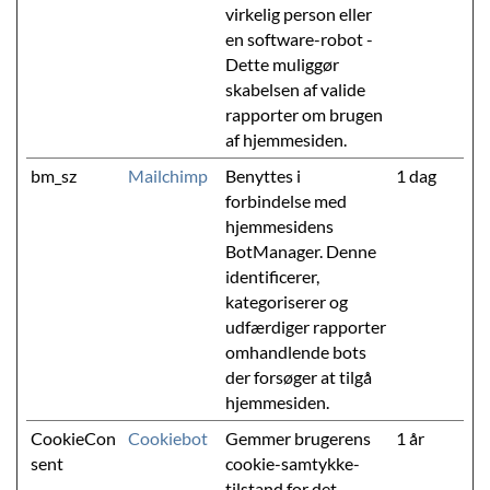
virkelig person eller
en software-robot -
Dette muliggør
skabelsen af valide
rapporter om brugen
af hjemmesiden.
bm_sz
Mailchimp
Benyttes i
1 dag
forbindelse med
hjemmesidens
BotManager. Denne
identificerer,
kategoriserer og
udfærdiger rapporter
omhandlende bots
der forsøger at tilgå
hjemmesiden.
CookieCon
Cookiebot
Gemmer brugerens
1 år
sent
cookie-samtykke-
tilstand for det