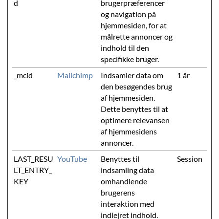
d
brugerpræferencer
og navigation på
hjemmesiden, for at
målrette annoncer og
indhold til den
specifikke bruger.
_mcid
Mailchimp
Indsamler data om
1 år
den besøgendes brug
af hjemmesiden.
Dette benyttes til at
optimere relevansen
af hjemmesidens
annoncer.
LAST_RESU
YouTube
Benyttes til
Session
LT_ENTRY_
indsamling data
KEY
omhandlende
brugerens
interaktion med
indlejret indhold.