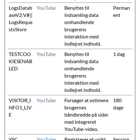
LogsDatab
YouTube
Benyttes til
Perman
aseV2:V#||
indsamling data
ent
LogsReque
omhandlende
stsStore
brugerens
interaktion med
indlejret indhold.
TESTCOO
YouTube
Benyttes til
1 dag
KIESENAB
indsamling data
LED
omhandlende
brugerens
interaktion med
indlejret indhold.
VISITOR_I
YouTube
Forsøger at estimere
180
NFO1_LIV
brugernes
dage
E
båndbredde på sider
med integreret
YouTube-video.
YSC
YouTube
Registrerer et unikt
Session