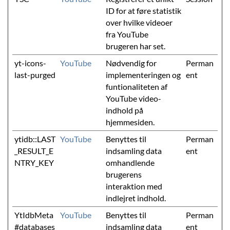
ID for at føre statistik
over hvilke videoer
fra YouTube
brugeren har set.
yt-icons-
YouTube
Nødvendig for
Perman
last-purged
implementeringen og
ent
funtionaliteten af
YouTube video-
indhold på
hjemmesiden.
ytidb::LAST
YouTube
Benyttes til
Perman
_RESULT_E
indsamling data
ent
NTRY_KEY
omhandlende
brugerens
interaktion med
indlejret indhold.
YtIdbMeta
YouTube
Benyttes til
Perman
#databases
indsamling data
ent