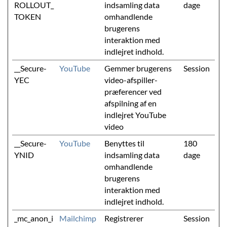
ROLLOUT_
indsamling data
dage
TOKEN
omhandlende
brugerens
interaktion med
indlejret indhold.
__Secure-
YouTube
Gemmer brugerens
Session
YEC
video-afspiller-
præferencer ved
afspilning af en
indlejret YouTube
video
__Secure-
YouTube
Benyttes til
180
YNID
indsamling data
dage
omhandlende
brugerens
interaktion med
indlejret indhold.
_mc_anon_i
Mailchimp
Registrerer
Session