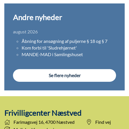
Andre nyheder
august 2026
Åbning for ansøgning af puljerne § 18 og § 7
Kom forbi til 'Sludrehjørnet'
MANDE-MAD i Samlingshuset
Se flere nyheder
Frivilligcenter Næstved
Farimagsvej 16, 4700 Næstved
Find vej