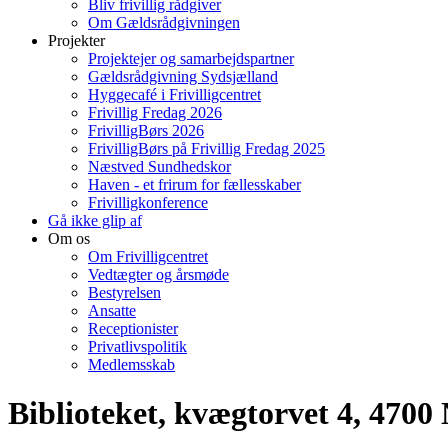
Bliv frivillig rådgiver
Om Gældsrådgivningen
Projekter
Projektejer og samarbejdspartner
Gældsrådgivning Sydsjælland
Hyggecafé i Frivilligcentret
Frivillig Fredag 2026
FrivilligBørs 2026
FrivilligBørs på Frivillig Fredag 2025
Næstved Sundhedskor
Haven - et frirum for fællesskaber
Frivilligkonference
Gå ikke glip af
Om os
Om Frivilligcentret
Vedtægter og årsmøde
Bestyrelsen
Ansatte
Receptionister
Privatlivspolitik
Medlemsskab
Biblioteket, kvægtorvet 4, 4700