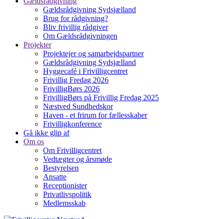
Gældsrådgivning
Gældsrådgivning Sydsjælland
Brug for rådgivning?
Bliv frivillig rådgiver
Om Gældsrådgivningen
Projekter
Projektejer og samarbejdspartner
Gældsrådgivning Sydsjælland
Hyggecafé i Frivilligcentret
Frivillig Fredag 2026
FrivilligBørs 2026
FrivilligBørs på Frivillig Fredag 2025
Næstved Sundhedskor
Haven - et frirum for fællesskaber
Frivilligkonference
Gå ikke glip af
Om os
Om Frivilligcentret
Vedtægter og årsmøde
Bestyrelsen
Ansatte
Receptionister
Privatlivspolitik
Medlemsskab