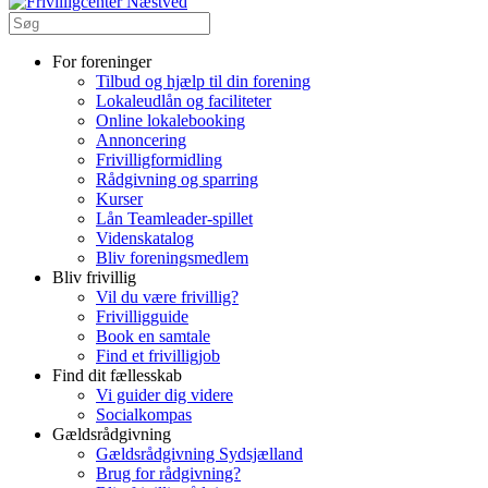
For foreninger
Tilbud og hjælp til din forening
Lokaleudlån og faciliteter
Online lokalebooking
Annoncering
Frivilligformidling
Rådgivning og sparring
Kurser
Lån Teamleader-spillet
Videnskatalog
Bliv foreningsmedlem
Bliv frivillig
Vil du være frivillig?
Frivilligguide
Book en samtale
Find et frivilligjob
Find dit fællesskab
Vi guider dig videre
Socialkompas
Gældsrådgivning
Gældsrådgivning Sydsjælland
Brug for rådgivning?