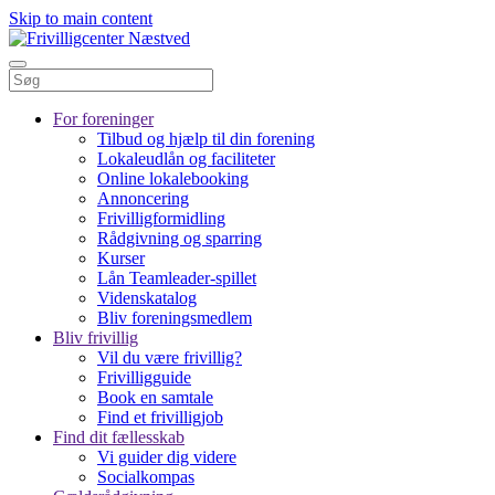
Skip to main content
For foreninger
Tilbud og hjælp til din forening
Lokaleudlån og faciliteter
Online lokalebooking
Annoncering
Frivilligformidling
Rådgivning og sparring
Kurser
Lån Teamleader-spillet
Videnskatalog
Bliv foreningsmedlem
Bliv frivillig
Vil du være frivillig?
Frivilligguide
Book en samtale
Find et frivilligjob
Find dit fællesskab
Vi guider dig videre
Socialkompas