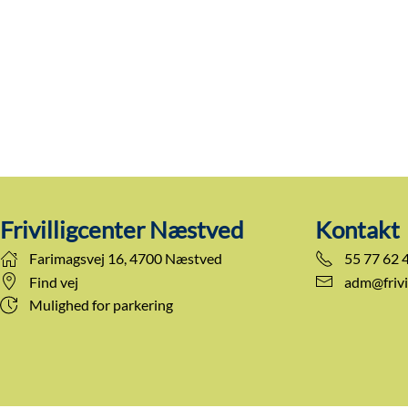
Frivilligcenter Næstved
Kontakt
Farimagsvej 16, 4700 Næstved
55 77 62 
Find vej
adm@frivi
Mulighed for parkering