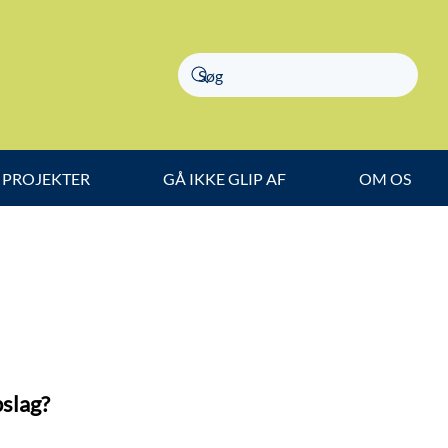
PROJEKTER
GÅ IKKE GLIP AF
OM OS
pslag?