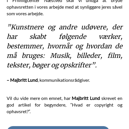
I Frivilligcenter Næstved skal vi undgå at bryde
ophavsretten i vores arbejde med at synliggøre jeres såvel
som vores arbejde.
”Kunstnere og andre udøvere, der
har skabt følgende værker,
bestemmer, hvornår og hvordan de
må bruges: Musik, billeder, film,
tekster, bøger og opskrifter”.
– Majbritt Lund
, kommunikationsrådgiver.
Vil du vide mere om emnet, har
Majbritt Lund
skrevet en
god artikel for begyndere, ”Hvad er copyright og
ophavsret?”.