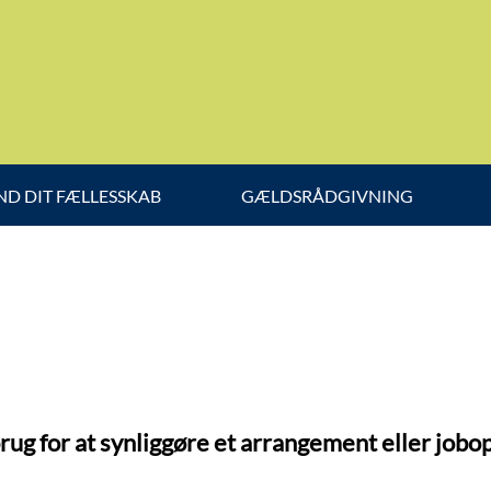
ND DIT FÆLLESSKAB
GÆLDSRÅDGIVNING
 brug for at synliggøre et arrangement eller jobo